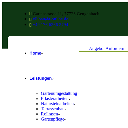
Gartenstrasse 11, 77723 Gengenbach
yllibau@t-online.de
+49 176 6266 2794
Angebot Anfordern
Home
Leistungen
Gartenumgestaltung
Pflasterarbeiten
Natursteinarbeiten
Terrassenbau
Rollrasen
Gartenpflege