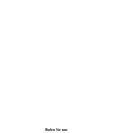
Ihr Garten in b
Qualität, die ma
Rufen Sie uns