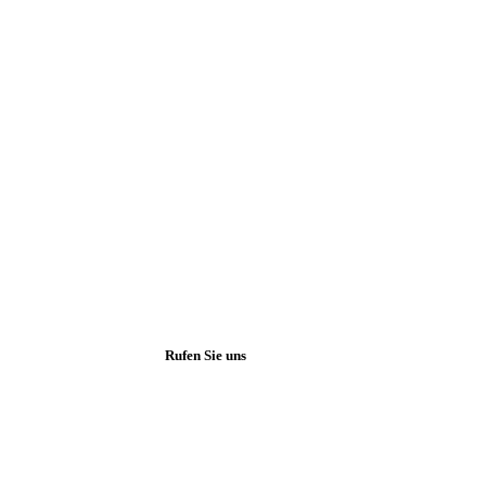
Ihr Garten in b
Qualität, die ma
Rufen Sie uns
+49 176 62662794