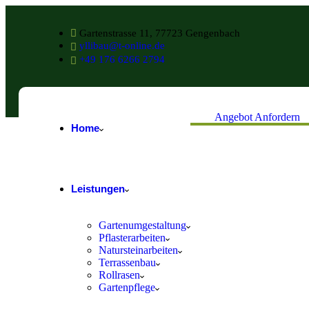
Gartenstrasse 11, 77723 Gengenbach
yllibau@t-online.de
+49 176 6266 2794
Angebot Anfordern
Home
Leistungen
Gartenumgestaltung
Pflasterarbeiten
Natursteinarbeiten
Terrassenbau
Rollrasen
Gartenpflege