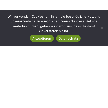
Wir verwenden Cookies, um Ihnen die bestmögliche Nutzung
unserer Website zu ermöglichen. Wenn Sie diese Website
weiterhin nutzen, gehen wir davon aus, dass Sie damit
einverstanden sind.
Akzeptieren
Datenschutz
Ihr Garten In Besten
Händen – Qualität, Die Man
Sieht
Mit YLLI BAU gestalten wir Außenbereiche, die nicht nur
schön aussehen, sondern auch langfristig bestehen. Ob
moderne Pflasterarbeiten, natürliche Steingestaltung oder
ein perfekt gepflegter Rasen – wir verbinden Präzision mit
Leidenschaft für jedes Detail.