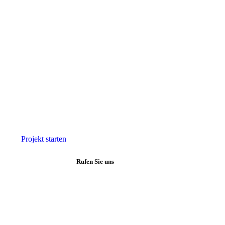
Ihr Garten in b
Qualität, die ma
Mit YLLI BAU gestalten wir Außenbereiche, die nicht nur
moderne Pflasterarbeiten, natürliche Steingestaltung oder
mit Leidenschaft für jedes Detail.
Projekt starten
Rufen Sie uns
+49 176 62662794