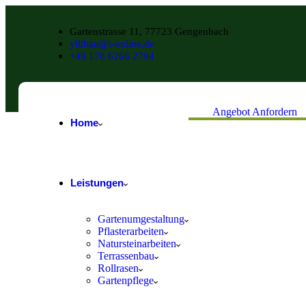
Gartenstrasse 11, 77723 Gengenbach
yllibau@t-online.de
+49 176 6266 2794
Angebot Anfordern
Home
Leistungen
Gartenumgestaltung
Pflasterarbeiten
Natursteinarbeiten
Terrassenbau
Rollrasen
Gartenpflege